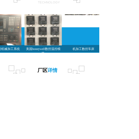
TECHNOLOGY
机械加工系统
美国honeywell数控温控模
机加工数控车床
块
厂区
详情
SITE SDEETAIL